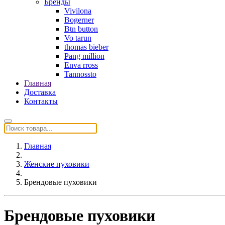
Бренды
Vivilona
Bogerner
Btn button
Vo tarun
thomas bieber
Pang million
Enva rross
Tannossto
Главная
Доставка
Контакты
Главная
Женские пуховики
Брендовые пуховики
Брендовые пуховики