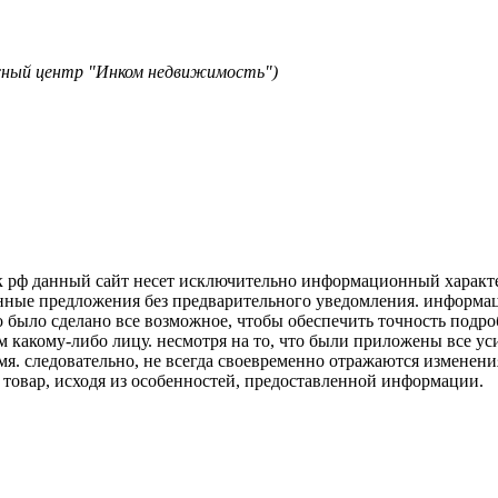
исный центр "Инком недвижимость")
к рф данный сайт несет исключительно информационный характер
нные предложения без предварительного уведомления. информаци
о было сделано все возможное, чтобы обеспечить точность подр
м какому-либо лицу. несмотря на то, что были приложены все у
я. следовательно, не всегда своевременно отражаются изменени
 товар, исходя из особенностей, предоставленной информации.