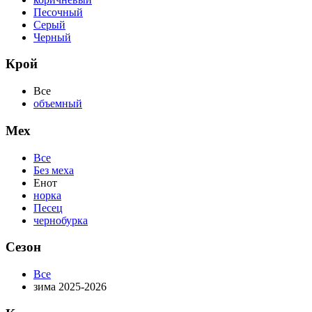
Песочный
Серый
Черный
Крой
Все
объемный
Мех
Все
Без меха
Енот
норка
Песец
чернобурка
Сезон
Все
зима 2025-2026