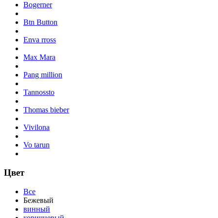
Bogerner
Btn Button
Enva rross
Max Mara
Pang million
Tannossto
Thomas bieber
Vivilona
Vo tarun
Цвет
Все
Бежевый
винный
коричневый