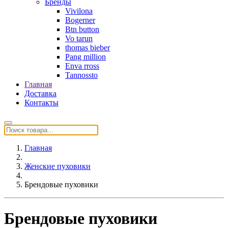
Бренды
Vivilona
Bogerner
Btn button
Vo tarun
thomas bieber
Pang million
Enva rross
Tannossto
Главная
Доставка
Контакты
Главная
Женские пуховики
Брендовые пуховики
Брендовые пуховики