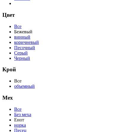
Цвет
Все
Бежевый
винный
коричневый
Песочный
Серый
Черный
Крой
Все
объемный
Мех
Все
Без меха
Енот
норка
Песец