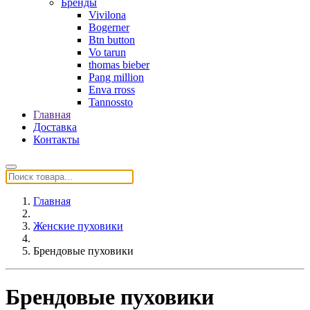
Бренды
Vivilona
Bogerner
Btn button
Vo tarun
thomas bieber
Pang million
Enva rross
Tannossto
Главная
Доставка
Контакты
Главная
Женские пуховики
Брендовые пуховики
Брендовые пуховики