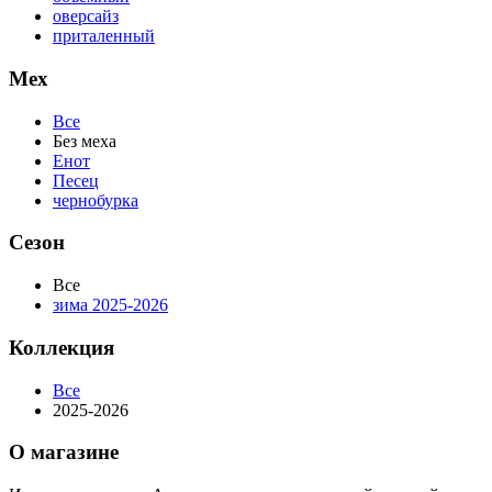
оверсайз
приталенный
Мех
Все
Без меха
Енот
Песец
чернобурка
Сезон
Все
зима 2025-2026
Коллекция
Все
2025-2026
О магазине