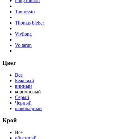
Pang million
Tannossto
Thomas bieber
Vivilona
Vo tarun
Цвет
Все
Бежевый
винный
коричневый
Серый
Черный
шоколадный
Крой
Все
объемный