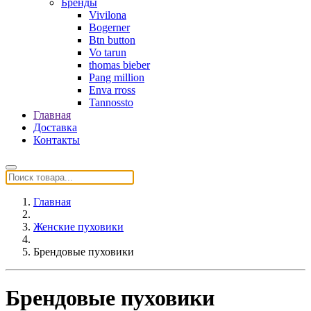
Бренды
Vivilona
Bogerner
Btn button
Vo tarun
thomas bieber
Pang million
Enva rross
Tannossto
Главная
Доставка
Контакты
Главная
Женские пуховики
Брендовые пуховики
Брендовые пуховики