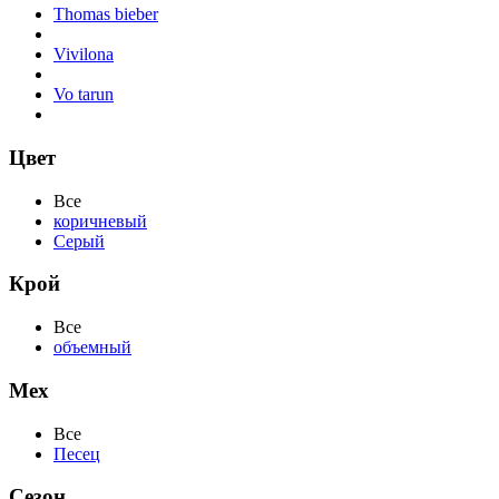
Thomas bieber
Vivilona
Vo tarun
Цвет
Все
коричневый
Серый
Крой
Все
объемный
Мех
Все
Песец
Сезон