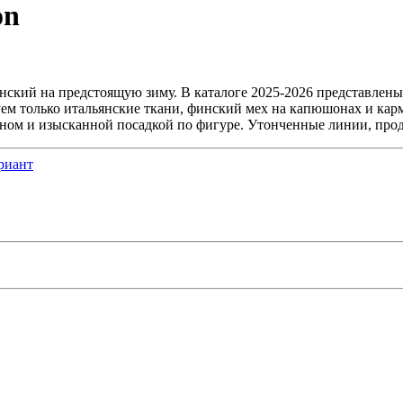
on
нский на предстоящую зиму. В каталоге 2025-2026 представлен
уем только итальянские ткани, финский мех на капюшонах и кар
ом и изысканной посадкой по фигуре. Утонченные линии, проду
риант