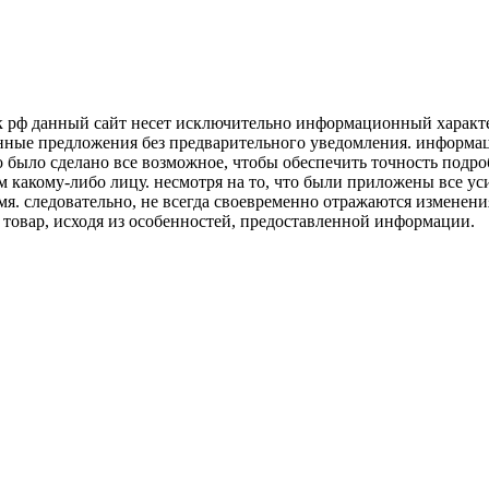
к рф данный сайт несет исключительно информационный характер
нные предложения без предварительного уведомления. информаци
о было сделано все возможное, чтобы обеспечить точность подр
м какому-либо лицу. несмотря на то, что были приложены все у
я. следовательно, не всегда своевременно отражаются изменени
 товар, исходя из особенностей, предоставленной информации.