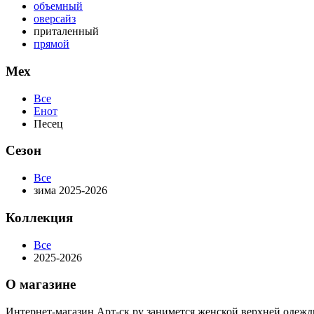
объемный
оверсайз
приталенный
прямой
Мех
Все
Енот
Песец
Сезон
Все
зима 2025-2026
Коллекция
Все
2025-2026
О магазине
Интернет-магазин Арт-ск.ру занимется женской верхней одежд