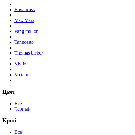
Enva rross
Max Mara
Pang million
Tannossto
Thomas bieber
Vivilona
Vo tarun
Цвет
Все
Черный
Крой
Все