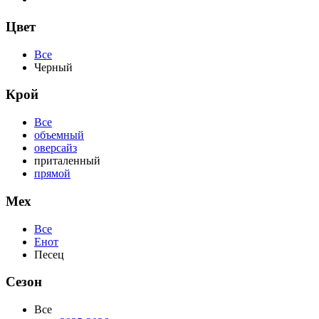
Цвет
Все
Черный
Крой
Все
объемный
оверсайз
приталенный
прямой
Мех
Все
Енот
Песец
Сезон
Все