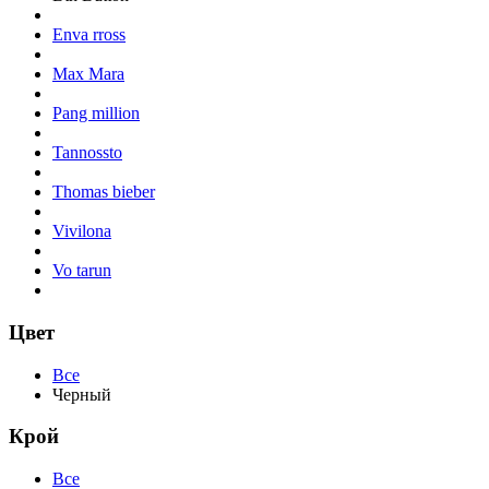
Enva rross
Max Mara
Pang million
Tannossto
Thomas bieber
Vivilona
Vo tarun
Цвет
Все
Черный
Крой
Все