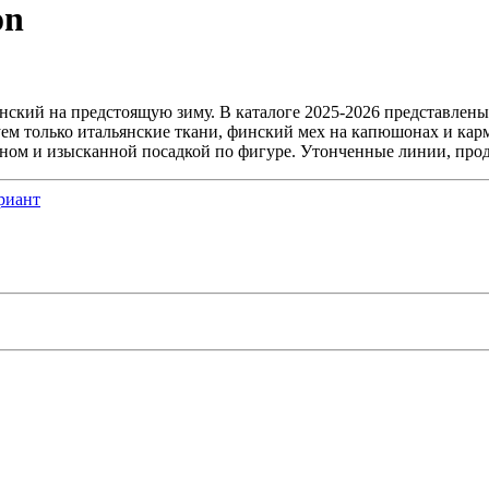
on
нский на предстоящую зиму. В каталоге 2025-2026 представлен
уем только итальянские ткани, финский мех на капюшонах и кар
ом и изысканной посадкой по фигуре. Утонченные линии, проду
риант