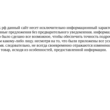
к рф данный сайт несет исключительно информационный характер
нные предложения без предварительного уведомления. информаци
о было сделано все возможное, чтобы обеспечить точность подр
м какому-либо лицу. несмотря на то, что были приложены все у
я. следовательно, не всегда своевременно отражаются изменени
 товар, исходя из особенностей, предоставленной информации.