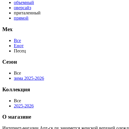
объемный
оверсайз
приталенный
прямой
Мех
Все
Енот
Песец
Сезон
Все
зима 2025-2026
Коллекция
Все
2025-2026
О магазине
Интернет-магазин Арт-ск.ру занимется женской верхней одежд