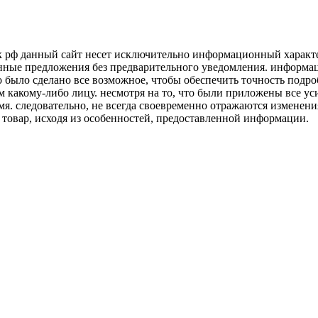
к рф данный сайт несет исключительно информационный характер
нные предложения без предварительного уведомления. информаци
о было сделано все возможное, чтобы обеспечить точность подр
м какому-либо лицу. несмотря на то, что были приложены все у
я. следовательно, не всегда своевременно отражаются изменени
 товар, исходя из особенностей, предоставленной информации.