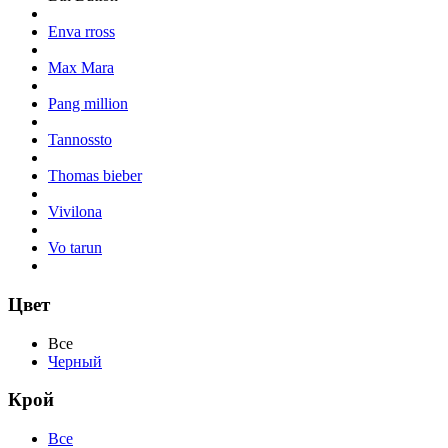
Enva rross
Max Mara
Pang million
Tannossto
Thomas bieber
Vivilona
Vo tarun
Цвет
Все
Черный
Крой
Все