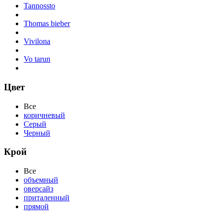
Tannossto
Thomas bieber
Vivilona
Vo tarun
Цвет
Все
коричневый
Серый
Черный
Крой
Все
объемный
оверсайз
приталенный
прямой