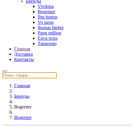
Бренды
Vivilona
Bogerner
Btn button
Vo tarun
thomas bieber
Pang million
Enva rross
Tannossto
Главная
Доставка
Контакты
Главная
Бренды
Bogerner
Bogerner