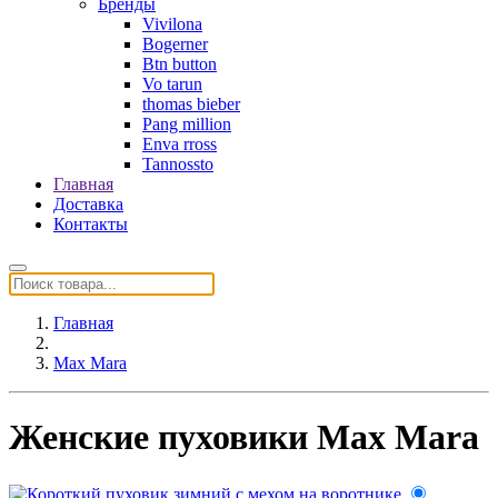
Бренды
Vivilona
Bogerner
Btn button
Vo tarun
thomas bieber
Pang million
Enva rross
Tannossto
Главная
Доставка
Контакты
Главная
Max Mara
Женские пуховики Max Mara